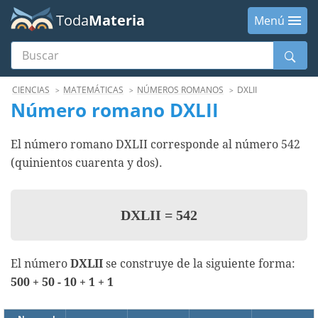
Toda
Materia
Menú
Buscar
Menú
CIENCIAS
MATEMÁTICAS
NÚMEROS ROMANOS
DXLII
Número romano DXLII
El número romano DXLII corresponde al número 542
(quinientos cuarenta y dos).
DXLII
=
542
El número
DXLII
se construye de la siguiente forma:
500 + 50 - 10 + 1 + 1