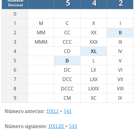
5
4
2
Numeral
Decimal
0
1
M
C
X
I
2
MM
CC
XX
II
3
MMM
CCC
XXX
III
4
CD
XL
IV
5
D
L
V
6
DC
LX
VI
7
DCC
LXX
VII
8
DCCC
LXXX
VIII
9
CM
XC
IX
Número anterior:
DXLI
=
541
Número siguiente:
DXLIII
=
543