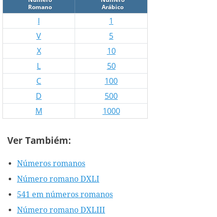
Romano
Arábico
I
1
V
5
X
10
L
50
C
100
D
500
M
1000
Ver Tambiém:
Números romanos
Número romano DXLI
541 em números romanos
Número romano DXLIII