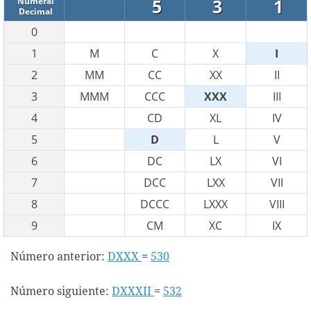
5
3
1
Numeral
Decimal
0
1
M
C
X
I
2
MM
CC
XX
II
3
MMM
CCC
XXX
III
4
CD
XL
IV
5
D
L
V
6
DC
LX
VI
7
DCC
LXX
VII
8
DCCC
LXXX
VIII
9
CM
XC
IX
Número anterior:
DXXX
=
530
Número siguiente:
DXXXII
=
532