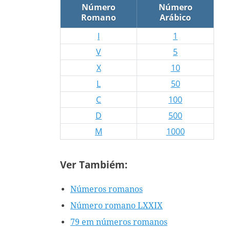
Número
Número
Romano
Arábico
I
1
V
5
X
10
L
50
C
100
D
500
M
1000
Ver Tambiém:
Números romanos
Número romano LXXIX
79 em números romanos