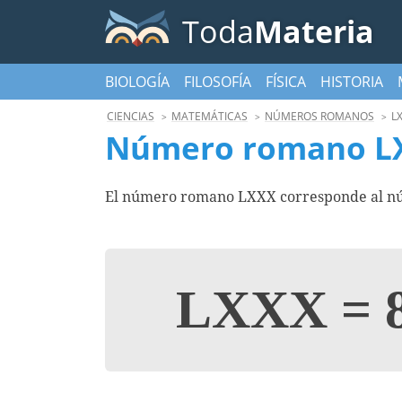
Toda
Materia
BIOLOGÍA
FILOSOFÍA
FÍSICA
HISTORIA
CIENCIAS
MATEMÁTICAS
NÚMEROS ROMANOS
L
Número romano L
El número romano LXXX corresponde al nú
LXXX
=