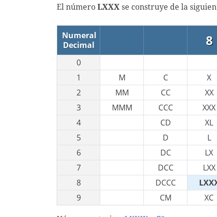
El número
LXXX
se construye de la siguie
Numeral
8
Decimal
0
1
M
C
X
2
MM
CC
XX
3
MMM
CCC
XXX
4
CD
XL
5
D
L
6
DC
LX
7
DCC
LXX
8
DCCC
LXX
9
CM
XC