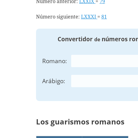
Número anterior:
LXXIX
=
79
Número siguiente:
LXXXI
=
81
Convertidor
números ro
de
Romano:
Arábigo:
Los guarismos romanos