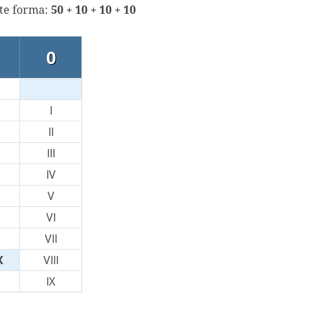
nte forma:
50 + 10 + 10 + 10
0
I
II
III
IV
V
VI
VII
X
VIII
IX