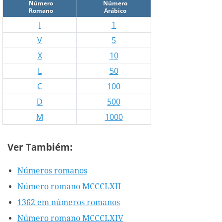
Número
Número
Romano
Arábico
I
1
V
5
X
10
L
50
C
100
D
500
M
1000
Ver Tambiém:
Números romanos
Número romano MCCCLXII
1362 em números romanos
Número romano MCCCLXIV