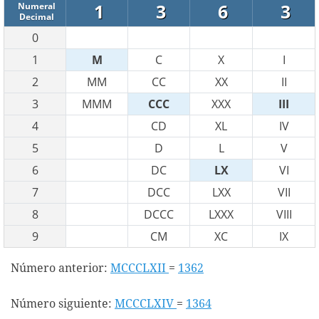
1
3
6
3
Numeral
Decimal
0
1
M
C
X
I
2
MM
CC
XX
II
3
MMM
CCC
XXX
III
4
CD
XL
IV
5
D
L
V
6
DC
LX
VI
7
DCC
LXX
VII
8
DCCC
LXXX
VIII
9
CM
XC
IX
Número anterior:
MCCCLXII
=
1362
Número siguiente:
MCCCLXIV
=
1364