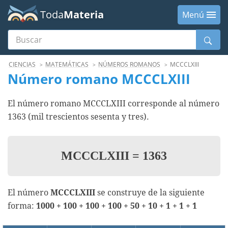
Toda
Materia
Menú
Buscar
Menú
CIENCIAS
MATEMÁTICAS
NÚMEROS ROMANOS
MCCCLXIII
Número romano MCCCLXIII
El número romano MCCCLXIII corresponde al número
1363 (mil trescientos sesenta y tres).
MCCCLXIII
=
1363
El número
MCCCLXIII
se construye de la siguiente
forma:
1000 + 100 + 100 + 100 + 50 + 10 + 1 + 1 + 1