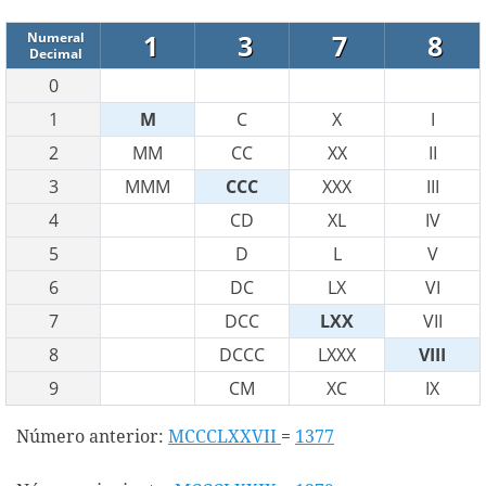
1
3
7
8
Numeral
Decimal
0
1
M
C
X
I
2
MM
CC
XX
II
3
MMM
CCC
XXX
III
4
CD
XL
IV
5
D
L
V
6
DC
LX
VI
7
DCC
LXX
VII
8
DCCC
LXXX
VIII
9
CM
XC
IX
Número anterior:
MCCCLXXVII
=
1377