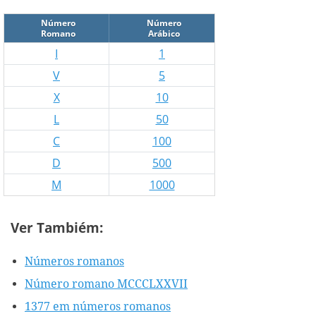
Número
Número
Romano
Arábico
I
1
V
5
X
10
L
50
C
100
D
500
M
1000
Ver Tambiém:
Números romanos
Número romano MCCCLXXVII
1377 em números romanos