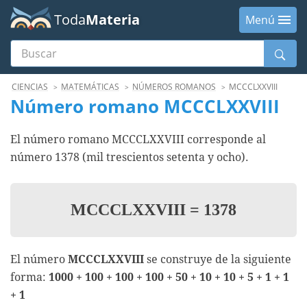
Toda
Materia
Menú
Buscar
Menú
CIENCIAS
MATEMÁTICAS
NÚMEROS ROMANOS
MCCCLXXVIII
Número romano MCCCLXXVIII
El número romano MCCCLXXVIII corresponde al
número 1378 (mil trescientos setenta y ocho).
MCCCLXXVIII
=
1378
El número
MCCCLXXVIII
se construye de la siguiente
forma:
1000 + 100 + 100 + 100 + 50 + 10 + 10 + 5 + 1 + 1
+ 1