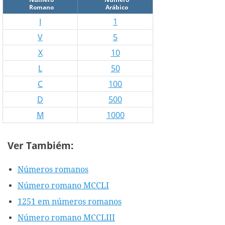
Romano
Arábico
I
1
V
5
X
10
L
50
C
100
D
500
M
1000
Ver Tambiém:
Números romanos
Número romano MCCLI
1251 em números romanos
Número romano MCCLIII