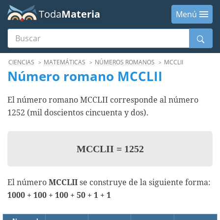
Toda
Materia
Menú
Buscar
Menú
CIENCIAS
MATEMÁTICAS
NÚMEROS ROMANOS
MCCLII
Número romano MCCLII
El número romano MCCLII corresponde al número
1252 (mil doscientos cincuenta y dos).
MCCLII
=
1252
El número
MCCLII
se construye de la siguiente forma:
1000 + 100 + 100 + 50 + 1 + 1