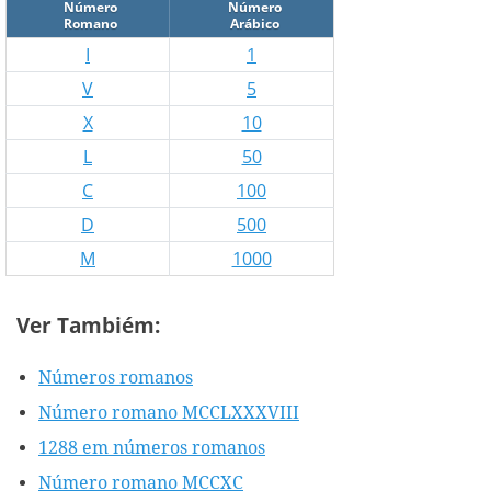
Número
Número
Romano
Arábico
I
1
V
5
X
10
L
50
C
100
D
500
M
1000
Ver Tambiém:
Números romanos
Número romano MCCLXXXVIII
1288 em números romanos
Número romano MCCXC