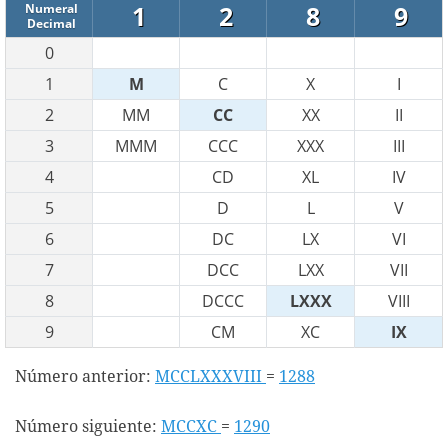
1
2
8
9
Numeral
Decimal
0
1
M
C
X
I
2
MM
CC
XX
II
3
MMM
CCC
XXX
III
4
CD
XL
IV
5
D
L
V
6
DC
LX
VI
7
DCC
LXX
VII
8
DCCC
LXXX
VIII
9
CM
XC
IX
Número anterior:
MCCLXXXVIII
=
1288
Número siguiente:
MCCXC
=
1290