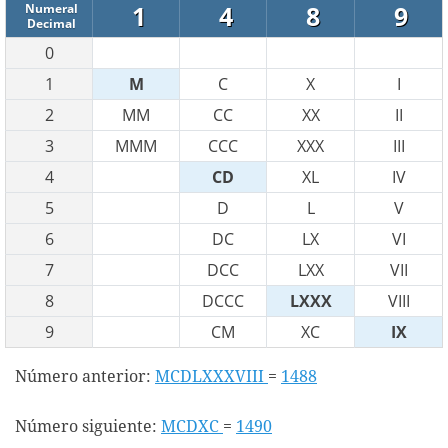
1
4
8
9
Numeral
Decimal
0
1
M
C
X
I
2
MM
CC
XX
II
3
MMM
CCC
XXX
III
4
CD
XL
IV
5
D
L
V
6
DC
LX
VI
7
DCC
LXX
VII
8
DCCC
LXXX
VIII
9
CM
XC
IX
Número anterior:
MCDLXXXVIII
=
1488
Número siguiente:
MCDXC
=
1490