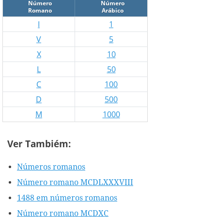
Número
Número
Romano
Arábico
I
1
V
5
X
10
L
50
C
100
D
500
M
1000
Ver Tambiém:
Números romanos
Número romano MCDLXXXVIII
1488 em números romanos
Número romano MCDXC