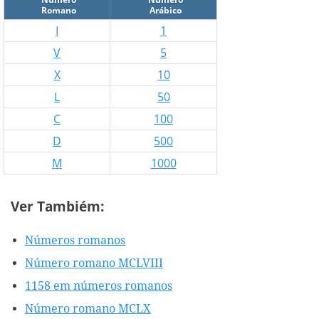
Romano
Arábico
I
1
V
5
X
10
L
50
C
100
D
500
M
1000
Ver Tambiém:
Números romanos
Número romano MCLVIII
1158 em números romanos
Número romano MCLX