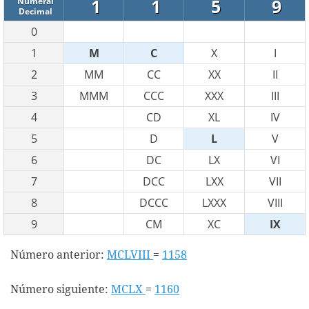
1
1
5
9
Numeral
Decimal
0
1
M
C
X
I
2
MM
CC
XX
II
3
MMM
CCC
XXX
III
4
CD
XL
IV
5
D
L
V
6
DC
LX
VI
7
DCC
LXX
VII
8
DCCC
LXXX
VIII
9
CM
XC
IX
Número anterior:
MCLVIII
=
1158
Número siguiente:
MCLX
=
1160