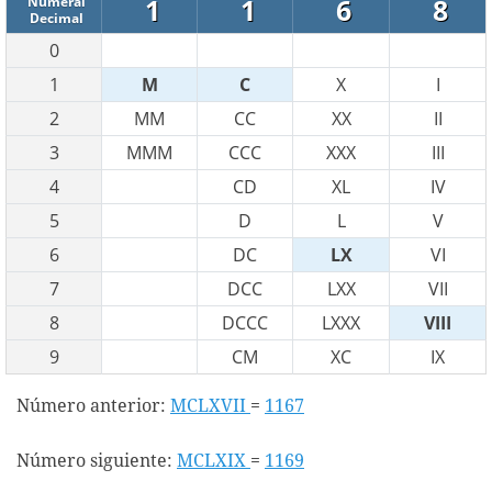
1
1
6
8
Numeral
Decimal
0
1
M
C
X
I
2
MM
CC
XX
II
3
MMM
CCC
XXX
III
4
CD
XL
IV
5
D
L
V
6
DC
LX
VI
7
DCC
LXX
VII
8
DCCC
LXXX
VIII
9
CM
XC
IX
Número anterior:
MCLXVII
=
1167
Número siguiente:
MCLXIX
=
1169