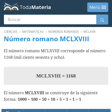
Toda
Materia
Menú
Buscar
Menú
CIENCIAS
MATEMÁTICAS
NÚMEROS ROMANOS
MCLXVIII
Número romano MCLXVIII
El número romano MCLXVIII corresponde al número
1168 (mil ciento sesenta y ocho).
MCLXVIII
=
1168
El número
MCLXVIII
se construye de la siguiente
forma:
1000 + 100 + 50 + 10 + 5 + 1 + 1 + 1