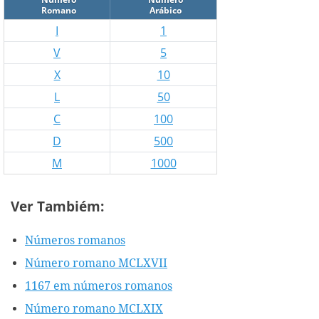
Romano
Arábico
I
1
V
5
X
10
L
50
C
100
D
500
M
1000
Ver Tambiém:
Números romanos
Número romano MCLXVII
1167 em números romanos
Número romano MCLXIX