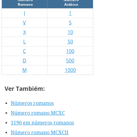
Romano
Arábico
I
1
V
5
X
10
L
50
C
100
D
500
M
1000
Ver Tambiém:
Números romanos
Número romano MCXC
1190 em números romanos
Número romano MCXCII