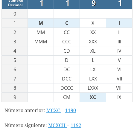
1
1
9
1
Numeral
Decimal
0
1
M
C
X
I
2
MM
CC
XX
II
3
MMM
CCC
XXX
III
4
CD
XL
IV
5
D
L
V
6
DC
LX
VI
7
DCC
LXX
VII
8
DCCC
LXXX
VIII
9
CM
XC
IX
Número anterior:
MCXC
=
1190
Número siguiente:
MCXCII
=
1192