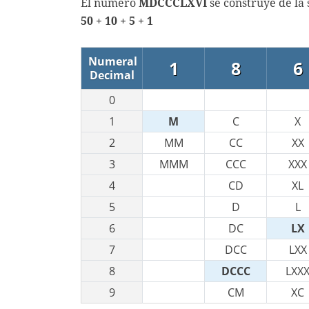
El número
MDCCCLXVI
se construye de la
50 + 10 + 5 + 1
Numeral
1
8
6
Decimal
0
1
M
C
X
2
MM
CC
XX
3
MMM
CCC
XXX
4
CD
XL
5
D
L
6
DC
LX
7
DCC
LXX
8
DCCC
LXX
9
CM
XC