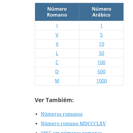
Número
Número
Romano
Arábico
I
1
V
5
X
10
L
50
C
100
D
500
M
1000
Ver Tambiém:
Números romanos
Número romano MDCCCLXV