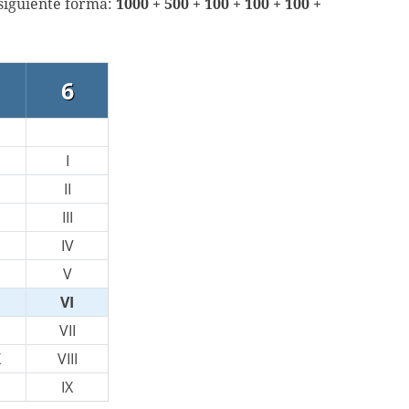
 siguiente forma:
1000 + 500 + 100 + 100 + 100 +
6
I
II
III
IV
V
VI
VII
X
VIII
IX