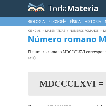
Toda
Materia
BIOLOGÍA
FILOSOFÍA
FÍSICA
HISTORIA
CIENCIAS
MATEMÁTICAS
NÚMEROS ROMANOS
M
Número romano M
El número romano MDCCCLXVI corresponde 
seis).
MDCCCLXVI
=