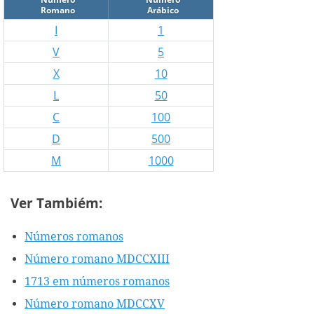
Romano
Arábico
I
1
V
5
X
10
L
50
C
100
D
500
M
1000
Ver Tambiém:
Números romanos
Número romano MDCCXIII
1713 em números romanos
Número romano MDCCXV