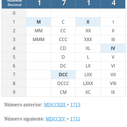
1
7
1
4
Numeral
Decimal
0
1
M
C
X
I
2
MM
CC
XX
II
3
MMM
CCC
XXX
III
4
CD
XL
IV
5
D
L
V
6
DC
LX
VI
7
DCC
LXX
VII
8
DCCC
LXXX
VIII
9
CM
XC
IX
Número anterior:
MDCCXIII
=
1713
Número siguiente:
MDCCXV
=
1715