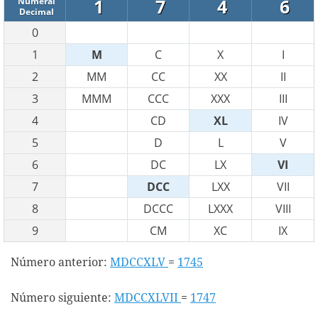
1
7
4
6
Numeral
Decimal
0
1
M
C
X
I
2
MM
CC
XX
II
3
MMM
CCC
XXX
III
4
CD
XL
IV
5
D
L
V
6
DC
LX
VI
7
DCC
LXX
VII
8
DCCC
LXXX
VIII
9
CM
XC
IX
Número anterior:
MDCCXLV
=
1745
Número siguiente:
MDCCXLVII
=
1747