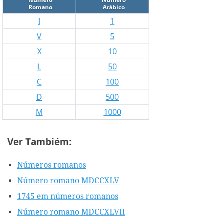
Romano
Arábico
I
1
V
5
X
10
L
50
C
100
D
500
M
1000
Ver Tambiém:
Números romanos
Número romano MDCCXLV
1745 em números romanos
Número romano MDCCXLVII