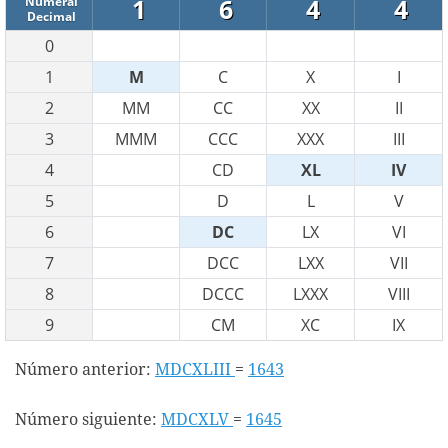
1
6
4
4
Numeral
Decimal
0
1
M
C
X
I
2
MM
CC
XX
II
3
MMM
CCC
XXX
III
4
CD
XL
IV
5
D
L
V
6
DC
LX
VI
7
DCC
LXX
VII
8
DCCC
LXXX
VIII
9
CM
XC
IX
Número anterior:
MDCXLIII
=
1643
Número siguiente:
MDCXLV
=
1645