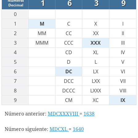
1
6
3
9
Numeral
Decimal
0
1
M
C
X
I
2
MM
CC
XX
II
3
MMM
CCC
XXX
III
4
CD
XL
IV
5
D
L
V
6
DC
LX
VI
7
DCC
LXX
VII
8
DCCC
LXXX
VIII
9
CM
XC
IX
Número anterior:
MDCXXXVIII
=
1638
Número siguiente:
MDCXL
=
1640