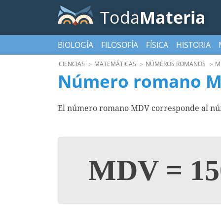
Toda
Materia
BIOLOGÍA
FILOSOFÍA
FÍSICA
HISTORIA
CIENCIAS
MATEMÁTICAS
NÚMEROS ROMANOS
M
Número romano 
El número romano MDV corresponde al núme
MDV
=
15