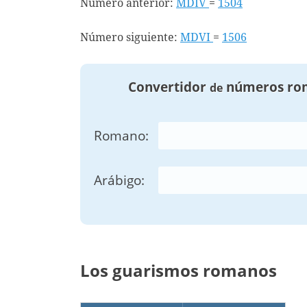
Número anterior:
MDIV
=
1504
Número siguiente:
MDVI
=
1506
Convertidor
números ro
de
Romano:
Arábigo:
Los guarismos romanos