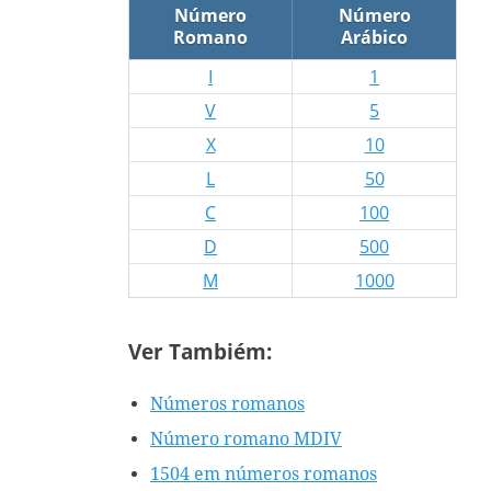
Número
Número
Romano
Arábico
I
1
V
5
X
10
L
50
C
100
D
500
M
1000
Ver Tambiém:
Números romanos
Número romano MDIV
1504 em números romanos