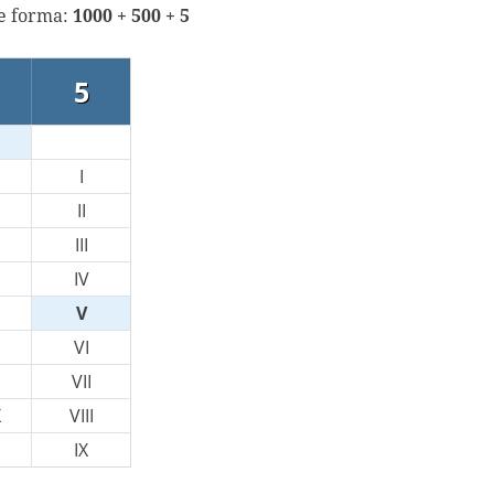
te forma:
1000 + 500 + 5
5
I
II
III
IV
V
VI
VII
X
VIII
IX