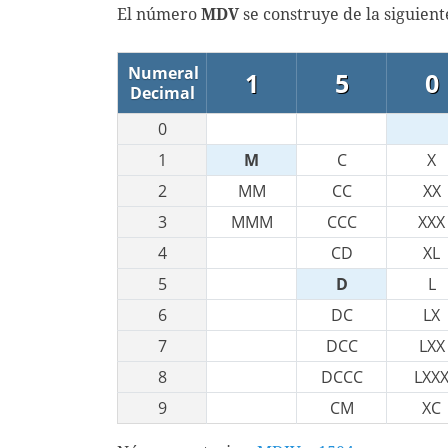
El número
MDV
se construye de la siguien
Numeral
1
5
0
Decimal
0
1
M
C
X
2
MM
CC
XX
3
MMM
CCC
XXX
4
CD
XL
5
D
L
6
DC
LX
7
DCC
LXX
8
DCCC
LXX
9
CM
XC