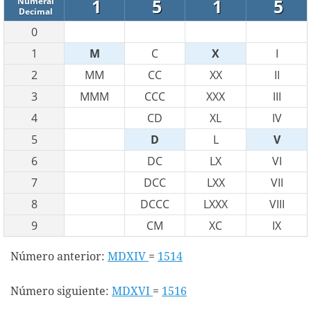
1
5
1
5
Numeral
Decimal
0
1
M
C
X
I
2
MM
CC
XX
II
3
MMM
CCC
XXX
III
4
CD
XL
IV
5
D
L
V
6
DC
LX
VI
7
DCC
LXX
VII
8
DCCC
LXXX
VIII
9
CM
XC
IX
Número anterior:
MDXIV
=
1514
Número siguiente:
MDXVI
=
1516