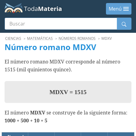
Toda
Materia
Menú
Buscar
Menú
CIENCIAS
MATEMÁTICAS
NÚMEROS ROMANOS
MDXV
Número romano MDXV
El número romano MDXV corresponde al número
1515 (mil quinientos quince).
MDXV
=
1515
El número
MDXV
se construye de la siguiente forma:
1000 + 500 + 10 + 5