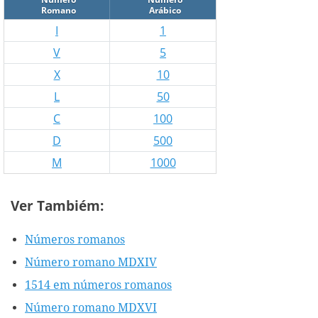
Romano
Arábico
I
1
V
5
X
10
L
50
C
100
D
500
M
1000
Ver Tambiém:
Números romanos
Número romano MDXIV
1514 em números romanos
Número romano MDXVI