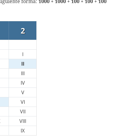
siguiente forma:
1000 + 1000 + 100 + 100 + 100
2
I
II
III
IV
V
VI
VII
X
VIII
IX