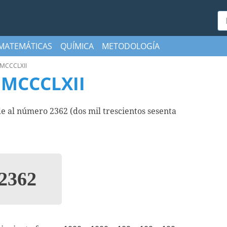
Bu
MATEMÁTICAS
QUÍMICA
METODOLOGÍA
MCCCLXII
MCCCLXII
al número 2362 (dos mil trescientos sesenta
2362