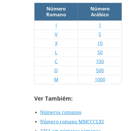
Número
Número
Romano
Arábico
I
1
V
5
X
10
L
50
C
100
D
500
M
1000
Ver Tambiém:
Números romanos
Número romano MMCCCLXI