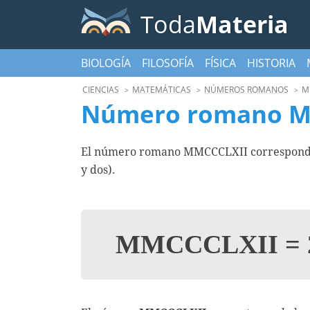
Toda
Materia
BIOLOGÍA
FILOSOFÍA
FÍSICA
HISTORIA
CIENCIAS
MATEMÁTICAS
NÚMEROS ROMANOS
M
Número romano M
El número romano MMCCCLXII corresponde 
y dos).
MMCCCLXII
=