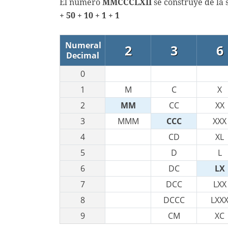
El número
MMCCCLXII
se construye de la 
+ 50 + 10 + 1 + 1
Numeral
2
3
6
Decimal
0
1
M
C
X
2
MM
CC
XX
3
MMM
CCC
XXX
4
CD
XL
5
D
L
6
DC
LX
7
DCC
LXX
8
DCCC
LXX
9
CM
XC