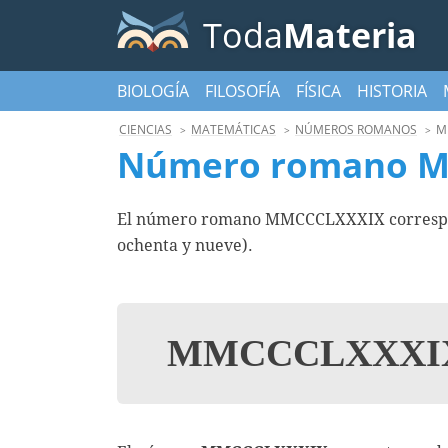
Toda
Materia
BIOLOGÍA
FILOSOFÍA
FÍSICA
HISTORIA
CIENCIAS
MATEMÁTICAS
NÚMEROS ROMANOS
M
Número romano 
El número romano MMCCCLXXXIX correspond
ochenta y nueve).
MMCCCLXXX