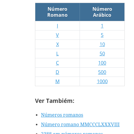
Número
Número
Romano
Arábico
I
1
V
5
X
10
L
50
C
100
D
500
M
1000
Ver Tambiém:
Números romanos
Número romano MMCCCLXXXVIII