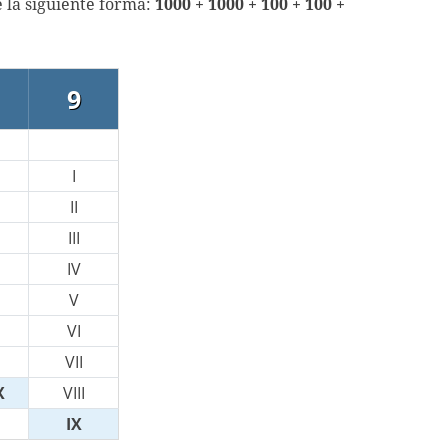
 la siguiente forma:
1000 + 1000 + 100 + 100 +
9
I
II
III
IV
V
VI
VII
X
VIII
IX