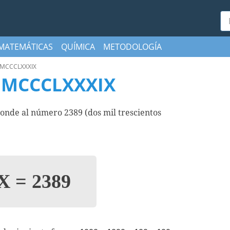
Bu
MATEMÁTICAS
QUÍMICA
METODOLOGÍA
MCCCLXXXIX
MMCCCLXXXIX
e al número 2389 (dos mil trescientos
IX
=
2389