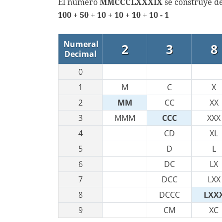
El número
MMCCCLXXXIX
se construye de
100 + 50 + 10 + 10 + 10 + 10 - 1
Numeral
2
3
8
Decimal
0
1
M
C
X
2
MM
CC
XX
3
MMM
CCC
XXX
4
CD
XL
5
D
L
6
DC
LX
7
DCC
LXX
8
DCCC
LXX
9
CM
XC