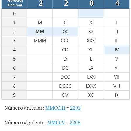
2
2
0
4
Numeral
Decimal
0
1
M
C
X
I
2
MM
CC
XX
II
3
MMM
CCC
XXX
III
4
CD
XL
IV
5
D
L
V
6
DC
LX
VI
7
DCC
LXX
VII
8
DCCC
LXXX
VIII
9
CM
XC
IX
Número anterior:
MMCCIII
=
2203
Número siguiente:
MMCCV
=
2205