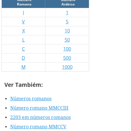
Romano
Arábico
I
1
V
5
X
10
L
50
C
100
D
500
M
1000
Ver Tambiém:
Números romanos
Número romano MMCCIII
2203 em números romanos
Número romano MMCCV