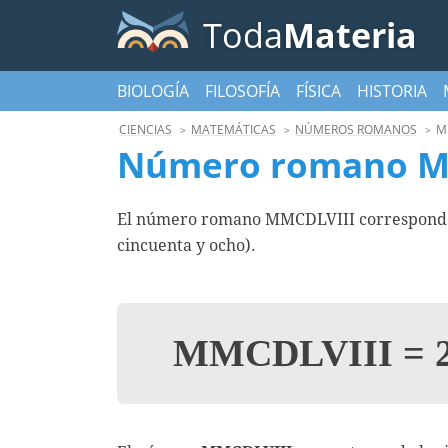
Toda
Materia
BIOLOGÍA
FILOSOFÍA
FÍSICA
HISTORIA
CIENCIAS
MATEMÁTICAS
NÚMEROS ROMANOS
M
Número romano M
El número romano MMCDLVIII corresponde 
cincuenta y ocho).
MMCDLVIII
=
2