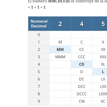
El número
MMCDLVIII
se construye de la 
+ 1 + 1 + 1
Numeral
2
4
5
Decimal
0
1
M
C
X
2
MM
CC
XX
3
MMM
CCC
XXX
4
CD
XL
5
D
L
6
DC
LX
7
DCC
LXX
8
DCCC
LXX
9
CM
XC