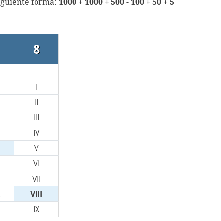
siguiente forma:
1000 + 1000 + 500 - 100 + 50 + 5
8
I
II
III
IV
V
VI
VII
X
VIII
IX