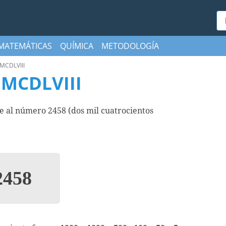
Bu
MATEMÁTICAS
QUÍMICA
METODOLOGÍA
MCDLVIII
MCDLVIII
al número 2458 (dos mil cuatrocientos
458