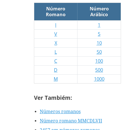
Número
Número
Romano
Arábico
I
1
V
5
X
10
L
50
C
100
D
500
M
1000
Ver Tambiém:
Números romanos
Número romano MMCDLVII