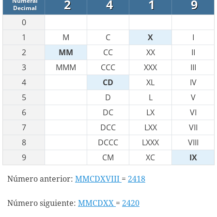
2
4
1
9
Numeral
Decimal
0
1
M
C
X
I
2
MM
CC
XX
II
3
MMM
CCC
XXX
III
4
CD
XL
IV
5
D
L
V
6
DC
LX
VI
7
DCC
LXX
VII
8
DCCC
LXXX
VIII
9
CM
XC
IX
Número anterior:
MMCDXVIII
=
2418
Número siguiente:
MMCDXX
=
2420