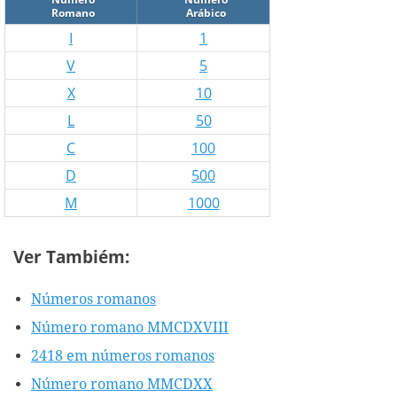
Romano
Arábico
I
1
V
5
X
10
L
50
C
100
D
500
M
1000
Ver Tambiém:
Números romanos
Número romano MMCDXVIII
2418 em números romanos
Número romano MMCDXX