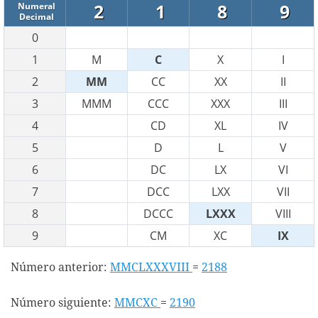
2
1
8
9
Numeral
Decimal
0
1
M
C
X
I
2
MM
CC
XX
II
3
MMM
CCC
XXX
III
4
CD
XL
IV
5
D
L
V
6
DC
LX
VI
7
DCC
LXX
VII
8
DCCC
LXXX
VIII
9
CM
XC
IX
Número anterior:
MMCLXXXVIII
=
2188
Número siguiente:
MMCXC
=
2190