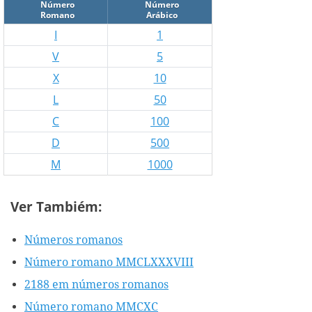
Número
Número
Romano
Arábico
I
1
V
5
X
10
L
50
C
100
D
500
M
1000
Ver Tambiém:
Números romanos
Número romano MMCLXXXVIII
2188 em números romanos
Número romano MMCXC