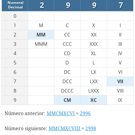
2
9
9
7
Numeral
Decimal
0
1
M
C
X
I
2
MM
CC
XX
II
3
MMM
CCC
XXX
III
4
CD
XL
IV
5
D
L
V
6
DC
LX
VI
7
DCC
LXX
VII
8
DCCC
LXXX
VIII
9
CM
XC
IX
Número anterior:
MMCMXCVI
=
2996
Número siguiente:
MMCMXCVIII
=
2998