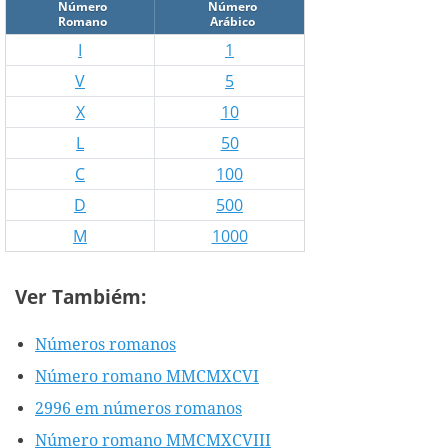
Número
Número
Romano
Arábico
I
1
V
5
X
10
L
50
C
100
D
500
M
1000
Ver Tambiém:
Números romanos
Número romano MMCMXCVI
2996 em números romanos
Número romano MMCMXCVIII