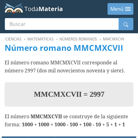
Toda
Materia
Menú
Buscar
Menú
CIENCIAS
MATEMÁTICAS
NÚMEROS ROMANOS
MMCMXCVII
Número romano MMCMXCVII
El número romano MMCMXCVII corresponde al
número 2997 (dos mil novecientos noventa y siete).
MMCMXCVII
=
2997
El número
MMCMXCVII
se construye de la siguiente
forma:
1000 + 1000 + 1000 - 100 + 100 - 10 + 5 + 1 + 1