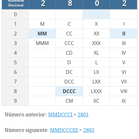
2
8
0
2
Numeral
Decimal
0
1
M
C
X
I
2
MM
CC
XX
II
3
MMM
CCC
XXX
III
4
CD
XL
IV
5
D
L
V
6
DC
LX
VI
7
DCC
LXX
VII
8
DCCC
LXXX
VIII
9
CM
XC
IX
Número anterior:
MMDCCCI
=
2801
Número siguiente:
MMDCCCIII
=
2803