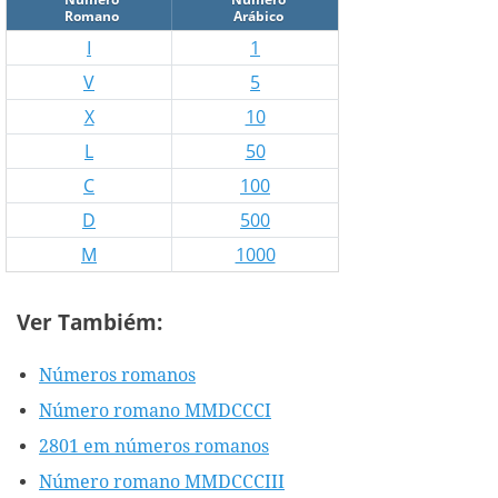
Romano
Arábico
I
1
V
5
X
10
L
50
C
100
D
500
M
1000
Ver Tambiém:
Números romanos
Número romano MMDCCCI
2801 em números romanos
Número romano MMDCCCIII