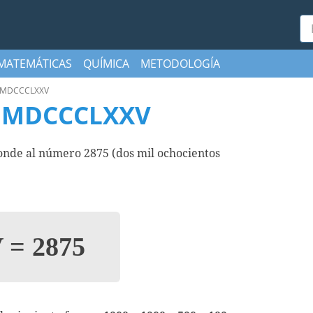
Bu
MATEMÁTICAS
QUÍMICA
METODOLOGÍA
MDCCCLXXV
MMDCCCLXXV
e al número 2875 (dos mil ochocientos
V
=
2875