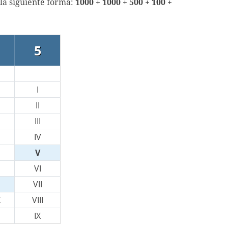
la siguiente forma:
1000 + 1000 + 500 + 100 +
5
I
II
III
IV
V
VI
VII
X
VIII
IX