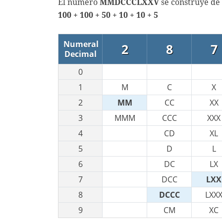
El número
MMDCCCLXXV
se construye de 
100 + 100 + 50 + 10 + 10 + 5
Numeral
2
8
7
Decimal
0
1
M
C
X
2
MM
CC
XX
3
MMM
CCC
XXX
4
CD
XL
5
D
L
6
DC
LX
7
DCC
LXX
8
DCCC
LXX
9
CM
XC