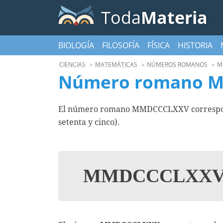
Toda
Materia
BIOLOGÍA
FILOSOFÍA
FÍSICA
HISTORIA
CIENCIAS
MATEMÁTICAS
NÚMEROS ROMANOS
M
Número romano 
El número romano MMDCCCLXXV correspond
setenta y cinco).
MMDCCCLXX