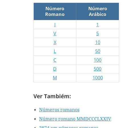
Número
Número
Romano
Arábico
I
1
V
5
X
10
L
50
C
100
D
500
M
1000
Ver Tambiém:
Números romanos
Número romano MMDCCCLXXIV