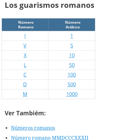
Los guarismos romanos
Número
Número
Romano
Arábico
I
1
V
5
X
10
L
50
C
100
D
500
M
1000
Ver Tambiém:
Números romanos
Número romano MMDCCCXXXII