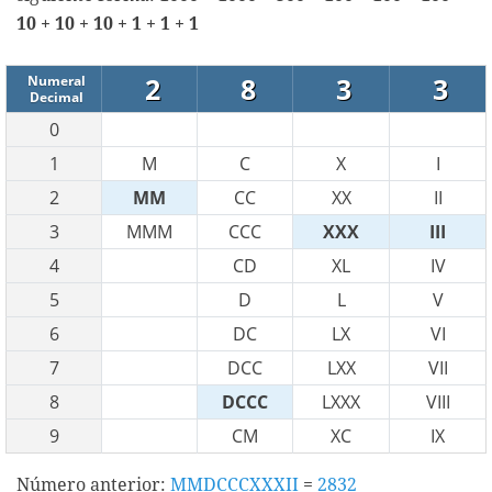
10 + 10 + 10 + 1 + 1 + 1
2
8
3
3
Numeral
Decimal
0
1
M
C
X
I
2
MM
CC
XX
II
3
MMM
CCC
XXX
III
4
CD
XL
IV
5
D
L
V
6
DC
LX
VI
7
DCC
LXX
VII
8
DCCC
LXXX
VIII
9
CM
XC
IX
Número anterior:
MMDCCCXXXII
=
2832