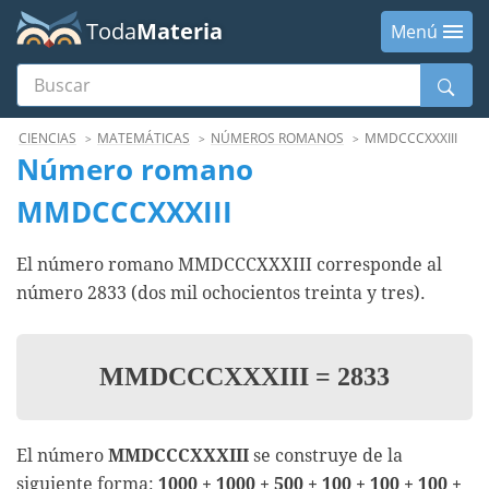
Toda
Materia
Menú
Buscar
Menú
CIENCIAS
MATEMÁTICAS
NÚMEROS ROMANOS
MMDCCCXXXIII
Número romano
MMDCCCXXXIII
El número romano MMDCCCXXXIII corresponde al
número 2833 (dos mil ochocientos treinta y tres).
MMDCCCXXXIII
=
2833
El número
MMDCCCXXXIII
se construye de la
siguiente forma:
1000 + 1000 + 500 + 100 + 100 + 100 +