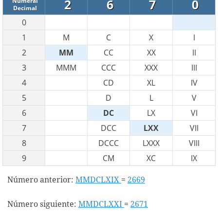
2
6
7
0
Numeral
Decimal
0
1
M
C
X
I
2
MM
CC
XX
II
3
MMM
CCC
XXX
III
4
CD
XL
IV
5
D
L
V
6
DC
LX
VI
7
DCC
LXX
VII
8
DCCC
LXXX
VIII
9
CM
XC
IX
Número anterior:
MMDCLXIX
=
2669
Número siguiente:
MMDCLXXI
=
2671