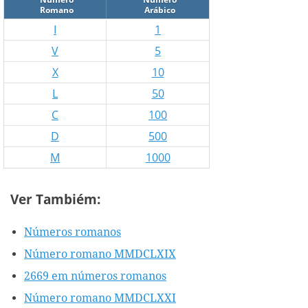
Romano
Arábico
I
1
V
5
X
10
L
50
C
100
D
500
M
1000
Ver Tambiém:
Números romanos
Número romano MMDCLXIX
2669 em números romanos
Número romano MMDCLXXI