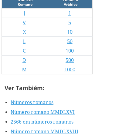
Romano
Arábico
I
1
V
5
X
10
L
50
C
100
D
500
M
1000
Ver Tambiém:
Números romanos
Número romano MMDLXVI
2566 em números romanos
Número romano MMDLXVIII