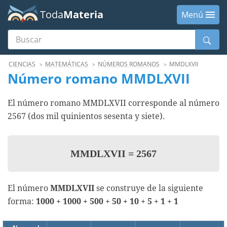
Toda
Materia
Menú
Buscar
Menú
CIENCIAS
MATEMÁTICAS
NÚMEROS ROMANOS
MMDLXVII
Número romano MMDLXVII
El número romano MMDLXVII corresponde al número
2567 (dos mil quinientos sesenta y siete).
MMDLXVII
=
2567
El número
MMDLXVII
se construye de la siguiente
forma:
1000 + 1000 + 500 + 50 + 10 + 5 + 1 + 1