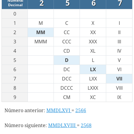
2
5
6
7
Numeral
Decimal
0
1
M
C
X
I
2
MM
CC
XX
II
3
MMM
CCC
XXX
III
4
CD
XL
IV
5
D
L
V
6
DC
LX
VI
7
DCC
LXX
VII
8
DCCC
LXXX
VIII
9
CM
XC
IX
Número anterior:
MMDLXVI
=
2566
Número siguiente:
MMDLXVIII
=
2568