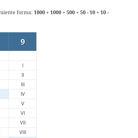
guiente forma:
1000 + 1000 + 500 + 50 - 10 + 10 -
9
I
II
III
IV
V
VI
VII
X
VIII