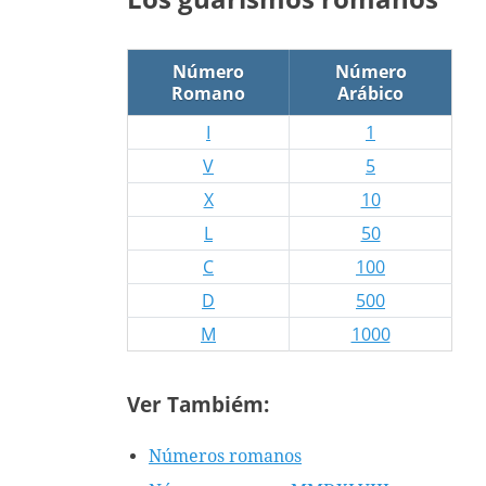
Número
Número
Romano
Arábico
I
1
V
5
X
10
L
50
C
100
D
500
M
1000
Ver Tambiém:
Números romanos