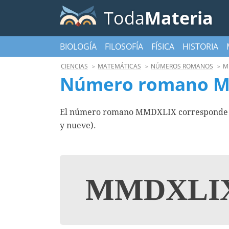
Toda
Materia
BIOLOGÍA
FILOSOFÍA
FÍSICA
HISTORIA
CIENCIAS
MATEMÁTICAS
NÚMEROS ROMANOS
M
Número romano 
El número romano MMDXLIX corresponde al
y nueve).
MMDXLI