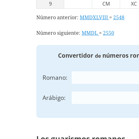
9
CM
XC
Número anterior:
MMDXLVIII
=
2548
Número siguiente:
MMDL
=
2550
Convertidor
números ro
de
Romano:
Arábigo:
Los guarismos romanos