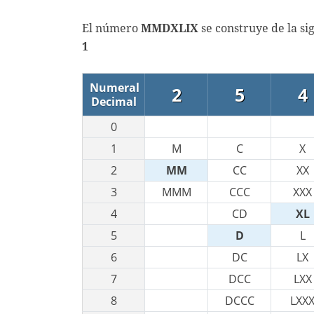
El número
MMDXLIX
se construye de la si
1
Numeral
2
5
4
Decimal
0
1
M
C
X
2
MM
CC
XX
3
MMM
CCC
XXX
4
CD
XL
5
D
L
6
DC
LX
7
DCC
LXX
8
DCCC
LXX