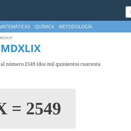
Bu
MATEMÁTICAS
QUÍMICA
METODOLOGÍA
MDXLIX
MMDXLIX
 número 2549 (dos mil quinientos cuarenta
X
=
2549