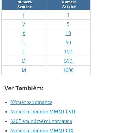
Número
Número
Romano
Arábico
I
1
V
5
X
10
L
50
C
100
D
500
M
1000
Ver Tambiém:
Números romanos
Número romano MMMCCVII
3207 em números romanos
Número romano MMMCCIX