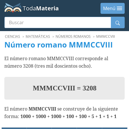
Toda
Materia
Menú
Buscar
Menú
CIENCIAS
MATEMÁTICAS
NÚMEROS ROMANOS
MMMCCVIII
Número romano MMMCCVIII
El número romano MMMCCVIII corresponde al
número 3208 (tres mil doscientos ocho).
MMMCCVIII
=
3208
El número
MMMCCVIII
se construye de la siguiente
forma:
1000 + 1000 + 1000 + 100 + 100 + 5 + 1 + 1 + 1