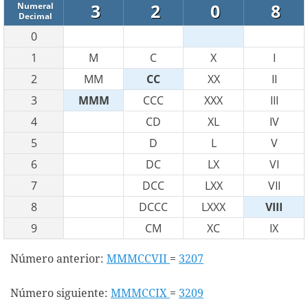
3
2
0
8
Numeral
Decimal
0
1
M
C
X
I
2
MM
CC
XX
II
3
MMM
CCC
XXX
III
4
CD
XL
IV
5
D
L
V
6
DC
LX
VI
7
DCC
LXX
VII
8
DCCC
LXXX
VIII
9
CM
XC
IX
Número anterior:
MMMCCVII
=
3207
Número siguiente:
MMMCCIX
=
3209