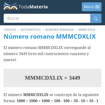
Toda
Materia
Menú
Buscar
Menú
CIENCIAS
MATEMÁTICAS
NÚMEROS ROMANOS
MMMCDXLIX
Número romano MMMCDXLIX
El número romano MMMCDXLIX corresponde al
número 3449 (tres mil cuatrocientos cuarenta y
nueve).
MMMCDXLIX
=
3449
El número
MMMCDXLIX
se construye de la siguiente
forma:
1000 + 1000 + 1000 + 500 - 100 + 50 - 10 + 10 - 1