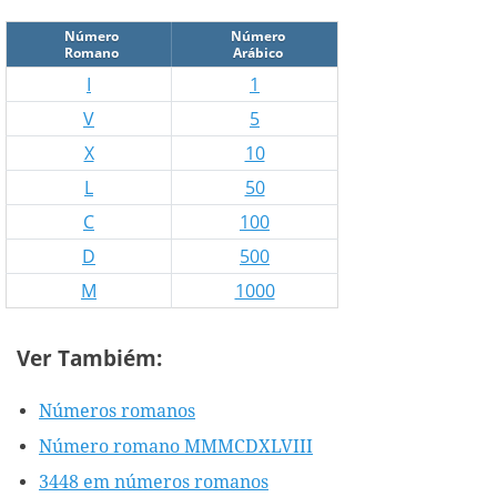
Número
Número
Romano
Arábico
I
1
V
5
X
10
L
50
C
100
D
500
M
1000
Ver Tambiém:
Números romanos
Número romano MMMCDXLVIII
3448 em números romanos