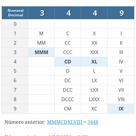
3
4
4
9
Numeral
Decimal
0
1
M
C
X
I
2
MM
CC
XX
II
3
MMM
CCC
XXX
III
4
CD
XL
IV
5
D
L
V
6
DC
LX
VI
7
DCC
LXX
VII
8
DCCC
LXXX
VIII
9
CM
XC
IX
Número anterior:
MMMCDXLVIII
=
3448