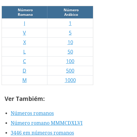
Número
Número
Romano
Arábico
I
1
V
5
X
10
L
50
C
100
D
500
M
1000
Ver Tambiém:
Números romanos
Número romano MMMCDXLVI
3446 em números romanos