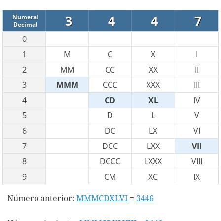
3
4
4
7
Numeral
Decimal
0
1
M
C
X
I
2
MM
CC
XX
II
3
MMM
CCC
XXX
III
4
CD
XL
IV
5
D
L
V
6
DC
LX
VI
7
DCC
LXX
VII
8
DCCC
LXXX
VIII
9
CM
XC
IX
Número anterior:
MMMCDXLVI
=
3446