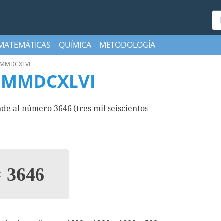
Bu
MATEMÁTICAS
QUÍMICA
METODOLOGÍA
MMDCXLVI
MMMDCXLVI
al número 3646 (tres mil seiscientos
=
3646