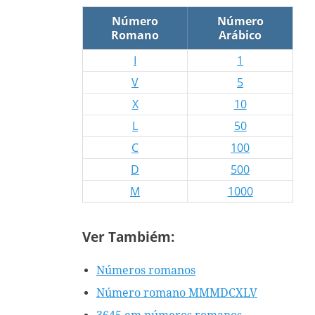
Número
Número
Romano
Arábico
I
1
V
5
X
10
L
50
C
100
D
500
M
1000
Ver Tambiém:
Números romanos
Número romano MMMDCXLV