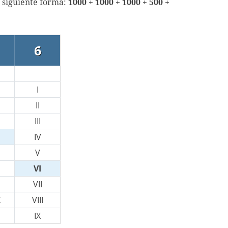
a siguiente forma:
1000 + 1000 + 1000 + 500 +
6
I
II
III
IV
V
VI
VII
X
VIII
IX