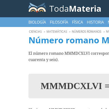
Toda
Materia
BIOLOGÍA
FILOSOFÍA
FÍSICA
HISTORIA
CIENCIAS
MATEMÁTICAS
NÚMEROS ROMANOS
M
Número romano 
El número romano MMMDCXLVI corresponde 
cuarenta y seis).
MMMDCXLVI