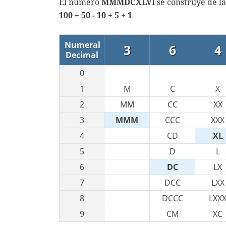
El número
MMMDCXLVI
se construye de l
100 + 50 - 10 + 5 + 1
Numeral
3
6
4
Decimal
0
1
M
C
X
2
MM
CC
XX
3
MMM
CCC
XXX
4
CD
XL
5
D
L
6
DC
LX
7
DCC
LXX
8
DCCC
LXX
9
CM
XC