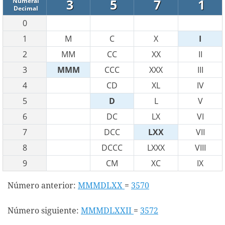
3
5
7
1
Numeral
Decimal
0
1
M
C
X
I
2
MM
CC
XX
II
3
MMM
CCC
XXX
III
4
CD
XL
IV
5
D
L
V
6
DC
LX
VI
7
DCC
LXX
VII
8
DCCC
LXXX
VIII
9
CM
XC
IX
Número anterior:
MMMDLXX
=
3570
Número siguiente:
MMMDLXXII
=
3572