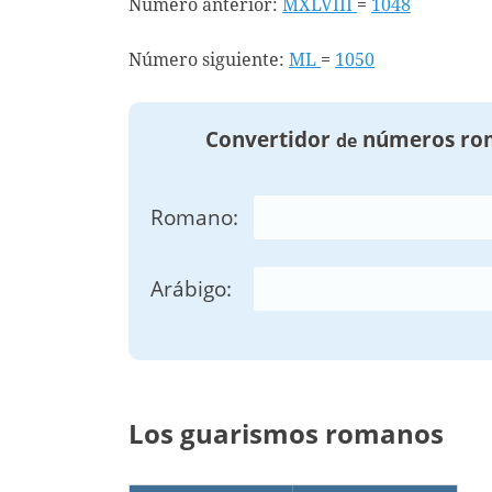
Número anterior:
MXLVIII
=
1048
Número siguiente:
ML
=
1050
Convertidor
números ro
de
Romano:
Arábigo:
Los guarismos romanos