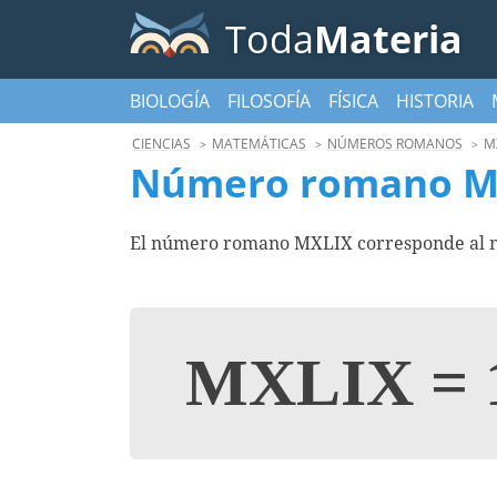
Toda
Materia
BIOLOGÍA
FILOSOFÍA
FÍSICA
HISTORIA
CIENCIAS
MATEMÁTICAS
NÚMEROS ROMANOS
M
Número romano M
El número romano MXLIX corresponde al n
MXLIX
=