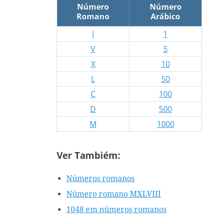
Número
Número
Romano
Arábico
I
1
V
5
X
10
L
50
C
100
D
500
M
1000
Ver Tambiém:
Números romanos
Número romano MXLVIII
1048 em números romanos