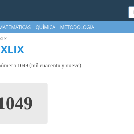
Bu
MATEMÁTICAS
QUÍMICA
METODOLOGÍA
XLIX
XLIX
úmero 1049 (mil cuarenta y nueve).
1049