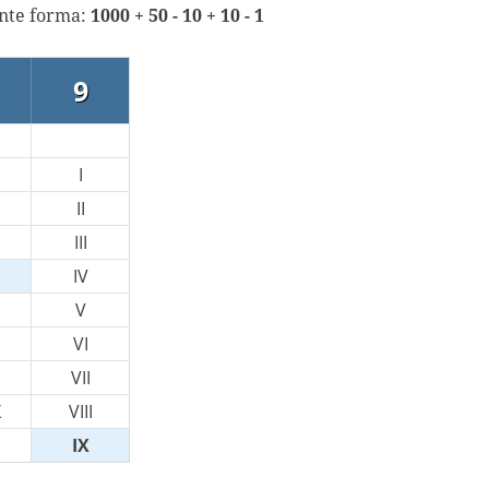
ente forma:
1000 + 50 - 10 + 10 - 1
9
I
II
III
IV
V
VI
VII
X
VIII
IX