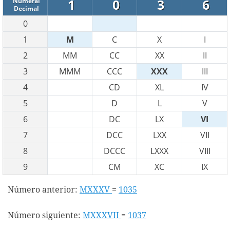
1
0
3
6
Numeral
Decimal
0
1
M
C
X
I
2
MM
CC
XX
II
3
MMM
CCC
XXX
III
4
CD
XL
IV
5
D
L
V
6
DC
LX
VI
7
DCC
LXX
VII
8
DCCC
LXXX
VIII
9
CM
XC
IX
Número anterior:
MXXXV
=
1035
Número siguiente:
MXXXVII
=
1037