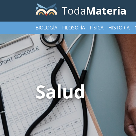
Toda
Materia
BIOLOGÍA
FILOSOFÍA
FÍSICA
HISTORIA
Salud