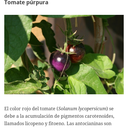
Tomate púrpura
El color rojo del tomate (
Solanum lycopersicum
) se
debe a la acumulación de pigmentos carotenoides,
llamados licopeno y fitoeno. Las antocianinas son