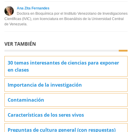
Este contenido no tiene la información que busco
Ana Zita Fernandes
Doctora en Bioquímica por el Instituto Venezolano de Investigaciones
Otro
Científicas (IVIC), con licenciatura en Bioanálisis de la Universidad Central
de Venezuela.
VER TAMBIÉN
30 temas interesantes de ciencias para exponer
en clases
Importancia de la investigación
Contaminación
Características de los seres vivos
Preguntas de cultura general (con respuestas)