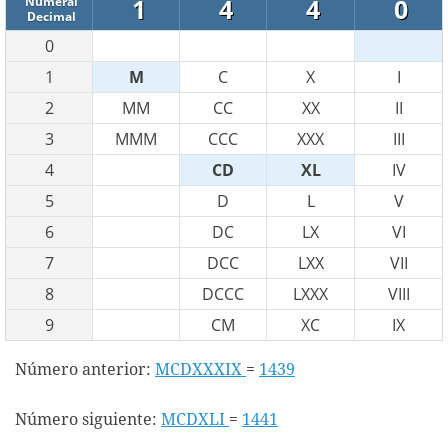
1
4
4
0
Numeral
Decimal
0
1
M
C
X
I
2
MM
CC
XX
II
3
MMM
CCC
XXX
III
4
CD
XL
IV
5
D
L
V
6
DC
LX
VI
7
DCC
LXX
VII
8
DCCC
LXXX
VIII
9
CM
XC
IX
Número anterior:
MCDXXXIX
=
1439
Número siguiente:
MCDXLI
=
1441