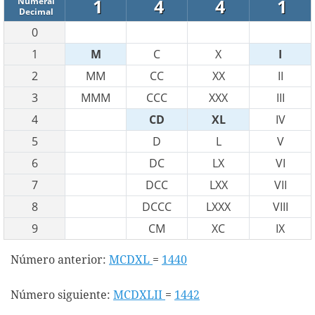
1
4
4
1
Numeral
Decimal
0
1
M
C
X
I
2
MM
CC
XX
II
3
MMM
CCC
XXX
III
4
CD
XL
IV
5
D
L
V
6
DC
LX
VI
7
DCC
LXX
VII
8
DCCC
LXXX
VIII
9
CM
XC
IX
Número anterior:
MCDXL
=
1440
Número siguiente:
MCDXLII
=
1442