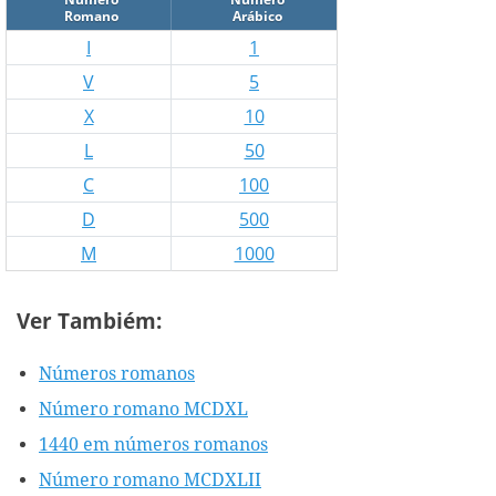
Romano
Arábico
I
1
V
5
X
10
L
50
C
100
D
500
M
1000
Ver Tambiém:
Números romanos
Número romano MCDXL
1440 em números romanos
Número romano MCDXLII