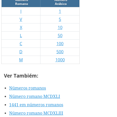
Romano
Arábico
I
1
V
5
X
10
L
50
C
100
D
500
M
1000
Ver Tambiém:
Números romanos
Número romano MCDXLI
1441 em números romanos
Número romano MCDXLIII