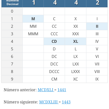
1
4
4
2
Numeral
Decimal
0
1
M
C
X
I
2
MM
CC
XX
II
3
MMM
CCC
XXX
III
4
CD
XL
IV
5
D
L
V
6
DC
LX
VI
7
DCC
LXX
VII
8
DCCC
LXXX
VIII
9
CM
XC
IX
Número anterior:
MCDXLI
=
1441
Número siguiente:
MCDXLIII
=
1443