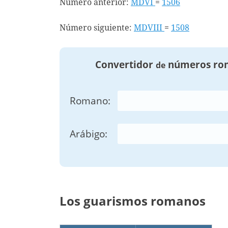
Número anterior:
MDVI
=
1506
Número siguiente:
MDVIII
=
1508
Convertidor
números ro
de
Romano:
Arábigo:
Los guarismos romanos