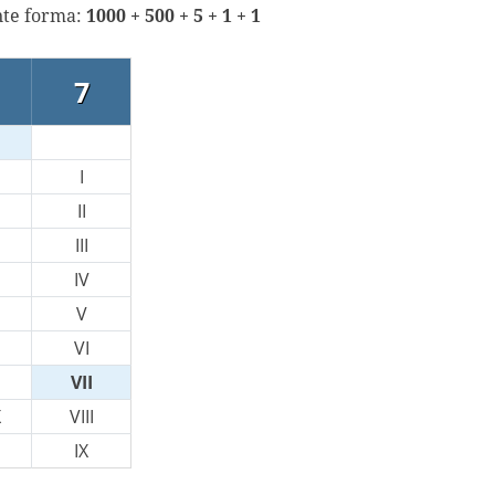
nte forma:
1000 + 500 + 5 + 1 + 1
7
I
II
III
IV
V
VI
VII
X
VIII
IX