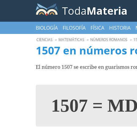
Toda
Materia
BIOLOGÍA
FILOSOFÍA
FÍSICA
HISTORIA
CIENCIAS
MATEMÁTICAS
NÚMEROS ROMANOS
1
1507 en números 
El número 1507 se escribe en guarismos ro
1507
=
MD