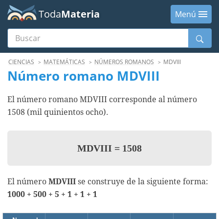
Toda
Materia
Menú
Buscar
Menú
CIENCIAS
MATEMÁTICAS
NÚMEROS ROMANOS
MDVIII
Número romano MDVIII
El número romano MDVIII corresponde al número
1508 (mil quinientos ocho).
MDVIII
=
1508
El número
MDVIII
se construye de la siguiente forma:
1000 + 500 + 5 + 1 + 1 + 1