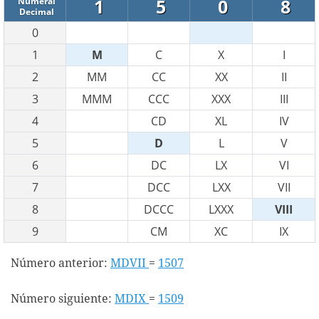
1
5
0
8
Numeral
Decimal
0
1
M
C
X
I
2
MM
CC
XX
II
3
MMM
CCC
XXX
III
4
CD
XL
IV
5
D
L
V
6
DC
LX
VI
7
DCC
LXX
VII
8
DCCC
LXXX
VIII
9
CM
XC
IX
Número anterior:
MDVII
=
1507
Número siguiente:
MDIX
=
1509