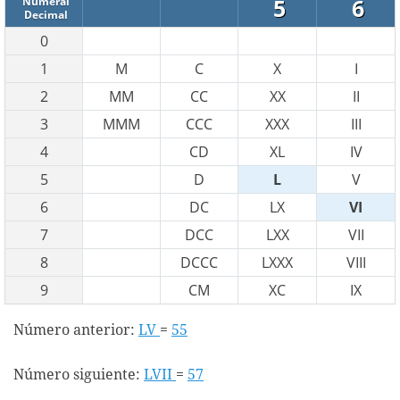
5
6
Numeral
Decimal
0
1
M
C
X
I
2
MM
CC
XX
II
3
MMM
CCC
XXX
III
4
CD
XL
IV
5
D
L
V
6
DC
LX
VI
7
DCC
LXX
VII
8
DCCC
LXXX
VIII
9
CM
XC
IX
Número anterior:
LV
=
55
Número siguiente:
LVII
=
57