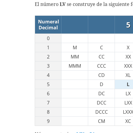
El número
LV
se construye de la siguiente
Numeral
5
Decimal
0
1
M
C
X
2
MM
CC
XX
3
MMM
CCC
XXX
4
CD
XL
5
D
L
6
DC
LX
7
DCC
LXX
8
DCCC
LXX
9
CM
XC