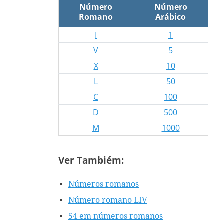
Número
Número
Romano
Arábico
I
1
V
5
X
10
L
50
C
100
D
500
M
1000
Ver Tambiém:
Números romanos
Número romano LIV
54 em números romanos