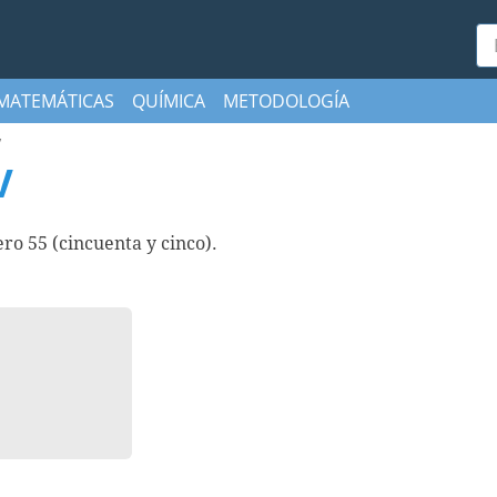
Bu
MATEMÁTICAS
QUÍMICA
METODOLOGÍA
V
V
o 55 (cincuenta y cinco).