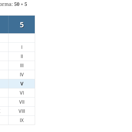
 forma:
50 + 5
5
I
II
III
IV
V
VI
VII
X
VIII
IX