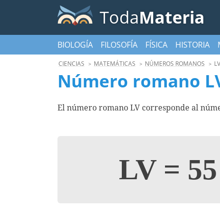
Toda
Materia
BIOLOGÍA
FILOSOFÍA
FÍSICA
HISTORIA
CIENCIAS
MATEMÁTICAS
NÚMEROS ROMANOS
L
Número romano L
El número romano LV corresponde al númer
LV
=
55