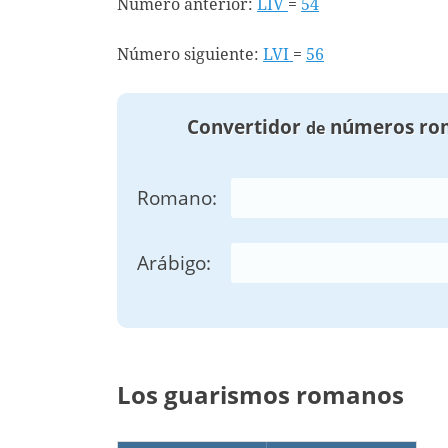
Número anterior:
LIV
=
54
Número siguiente:
LVI
=
56
Convertidor
números ro
de
Romano:
Arábigo:
Los guarismos romanos