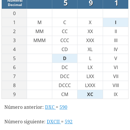
5
9
1
Numeral
Decimal
0
1
M
C
X
I
2
MM
CC
XX
II
3
MMM
CCC
XXX
III
4
CD
XL
IV
5
D
L
V
6
DC
LX
VI
7
DCC
LXX
VII
8
DCCC
LXXX
VIII
9
CM
XC
IX
Número anterior:
DXC
=
590
Número siguiente:
DXCII
=
592