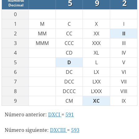
5
9
2
Numeral
Decimal
0
1
M
C
X
I
2
MM
CC
XX
II
3
MMM
CCC
XXX
III
4
CD
XL
IV
5
D
L
V
6
DC
LX
VI
7
DCC
LXX
VII
8
DCCC
LXXX
VIII
9
CM
XC
IX
Número anterior:
DXCI
=
591
Número siguiente:
DXCIII
=
593