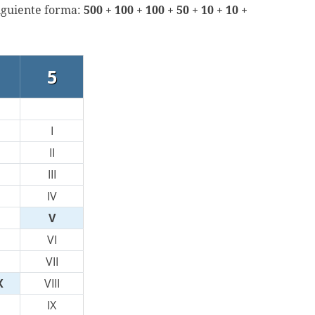
siguiente forma:
500 + 100 + 100 + 50 + 10 + 10 +
5
I
II
III
IV
V
VI
VII
X
VIII
IX