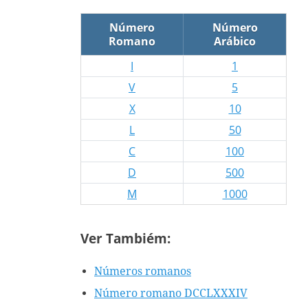
Número
Número
Romano
Arábico
I
1
V
5
X
10
L
50
C
100
D
500
M
1000
Ver Tambiém:
Números romanos
Número romano DCCLXXXIV