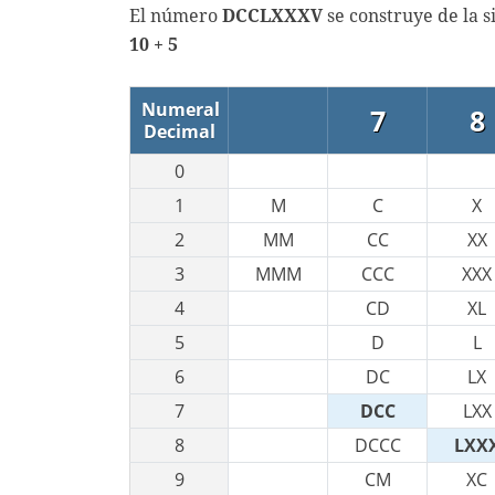
El número
DCCLXXXV
se construye de la 
10 + 5
Numeral
7
8
Decimal
0
1
M
C
X
2
MM
CC
XX
3
MMM
CCC
XXX
4
CD
XL
5
D
L
6
DC
LX
7
DCC
LXX
8
DCCC
LXX
9
CM
XC