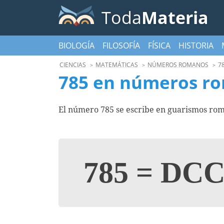
Toda
Materia
BIOLOGÍA
FILOSOFÍA
FÍSICA
HISTORIA
CIENCIAS
MATEMÁTICAS
NÚMEROS ROMANOS
7
785 en números r
El número 785 se escribe en guarismos ro
785
=
DCC